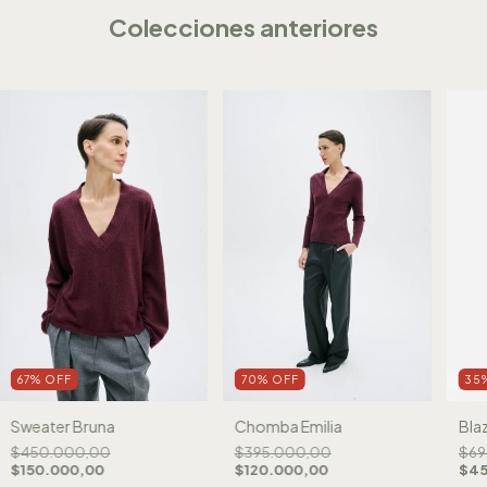
Colecciones anteriores
35
67
%
OFF
70
%
OFF
Blaz
Sweater Bruna
Chomba Emilia
$69
$450.000,00
$395.000,00
$45
$150.000,00
$120.000,00