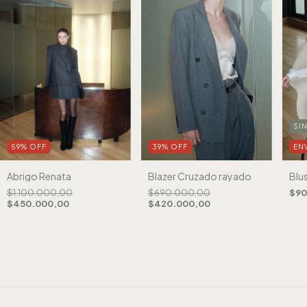
SI
EN
59
%
OFF
39
%
OFF
Blu
Abrigo Renata
Blazer Cruzado rayado
$90
$1.100.000,00
$690.000,00
$450.000,00
$420.000,00