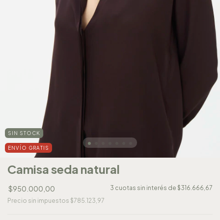
SIN STOCK
ENVÍO GRATIS
Camisa seda natural
$950.000,00
3
cuotas sin interés de
$316.666,67
Precio sin impuestos
$785.123,97