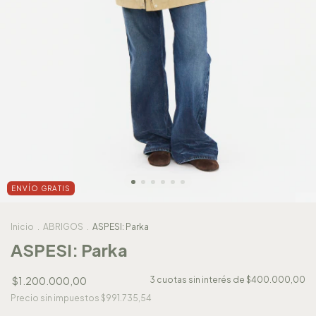
ENVÍO GRATIS
Inicio
.
ABRIGOS
.
ASPESI: Parka
ASPESI: Parka
$1.200.000,00
3
cuotas sin interés de
$400.000,00
Precio sin impuestos
$991.735,54