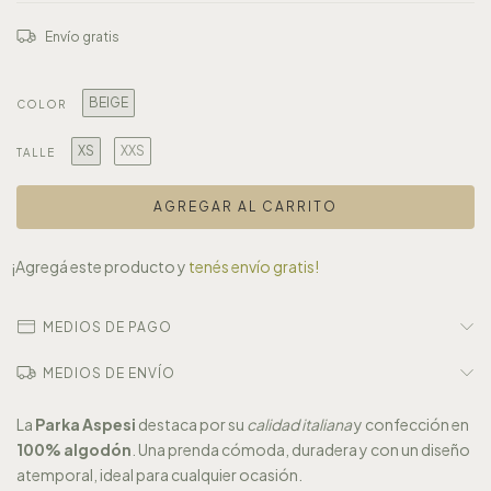
Envío gratis
BEIGE
COLOR
XS
XXS
TALLE
¡Agregá este producto y
tenés envío gratis!
MEDIOS DE PAGO
MEDIOS DE ENVÍO
La
Parka Aspesi
destaca por su
calidad italiana
y confección en
100% algodón
. Una prenda cómoda, duradera y con un diseño
atemporal, ideal para cualquier ocasión.