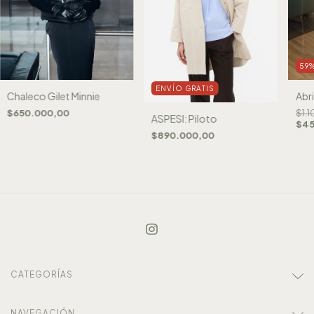
59
ENVÍO GRATIS
Abr
Chaleco Gilet Minnie
$1.
$650.000,00
ASPESI: Piloto
$45
$890.000,00
CATEGORÍAS
NAVEGACIÓN