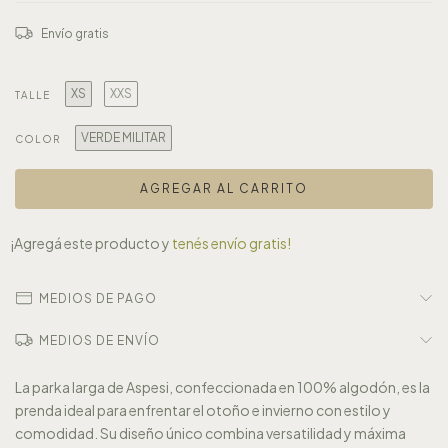
Envío gratis
XS
XXS
TALLE
VERDE MILITAR
COLOR
¡Agregá este producto y
tenés envío gratis!
MEDIOS DE PAGO
MEDIOS DE ENVÍO
La parka larga de Aspesi, confeccionada en 100% algodón, es la
prenda ideal para enfrentar el otoño e invierno con estilo y
comodidad. Su diseño único combina versatilidad y máxima