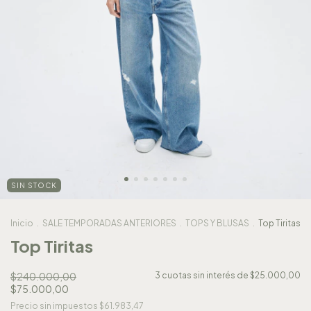
SIN STOCK
Inicio
.
SALE TEMPORADAS ANTERIORES
.
TOPS Y BLUSAS
.
Top Tiritas
Top Tiritas
$240.000,00
3
cuotas sin interés de
$25.000,00
$75.000,00
Precio sin impuestos
$61.983,47