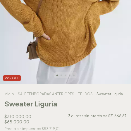
79
%
OFF
Inicio
.
SALE TEMPORADAS ANTERIORES
.
TEJIDOS
.
Sweater Liguria
Sweater Liguria
$310.000,00
3
cuotas sin interés de
$21.666,67
$65.000,00
Precio sin impuestos
$53.719,01