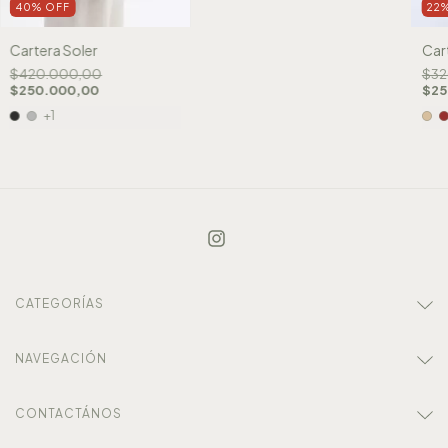
40
%
OFF
22
Cartera Soler
Car
$420.000,00
$32
$250.000,00
$25
+1
CATEGORÍAS
NAVEGACIÓN
CONTACTÁNOS