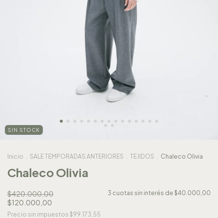
SIN STOCK
Inicio
.
SALE TEMPORADAS ANTERIORES
.
TEJIDOS
.
Chaleco Olivia
Chaleco Olivia
$420.000,00
3
cuotas sin interés de
$40.000,00
$120.000,00
Precio sin impuestos
$99.173,55