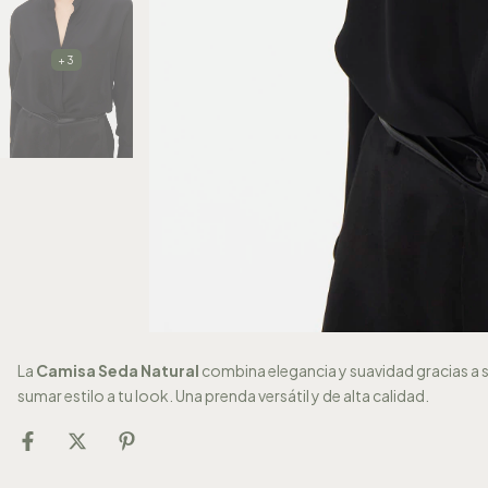
+3
La
Camisa Seda Natural
combina elegancia y suavidad gracias a s
sumar estilo a tu look. Una prenda versátil y de alta calidad.