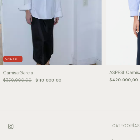
69
%
OFF
ASPESI: Camis
Camisa Garcia
$420.000,00
$350.000,00
$110.000,00
CATEGORÍA