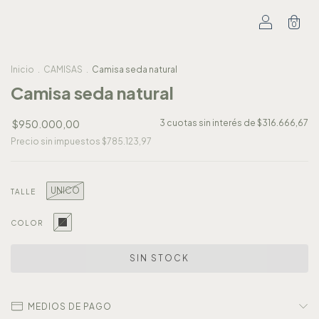
0
Inicio
.
CAMISAS
.
Camisa seda natural
Camisa seda natural
$950.000,00
3
cuotas sin interés de
$316.666,67
Precio sin impuestos
$785.123,97
UNICO
TALLE
COLOR
MEDIOS DE PAGO