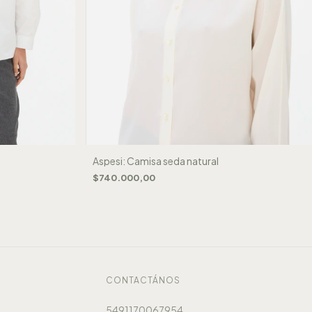
Aspesi: Camisa seda natural
$740.000,00
CONTACTÁNOS
5491170067954