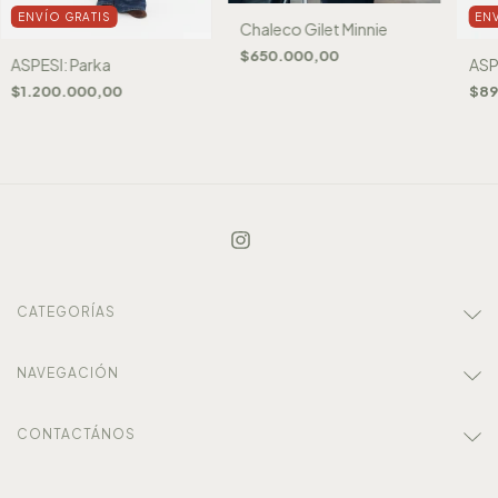
ENVÍO GRATIS
EN
Chaleco Gilet Minnie
$650.000,00
ASPESI: Parka
ASP
$1.200.000,00
$89
CATEGORÍAS
NAVEGACIÓN
CONTACTÁNOS