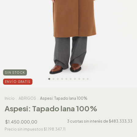
SIN STOCK
ENVÍO GRATIS
Inicio
.
ABRIGOS
.
Aspesi: Tapado lana 100%
Aspesi: Tapado lana 100%
$1.450.000,00
3
cuotas sin interés de
$483.333,33
Precio sin impuestos
$1.198.347,11