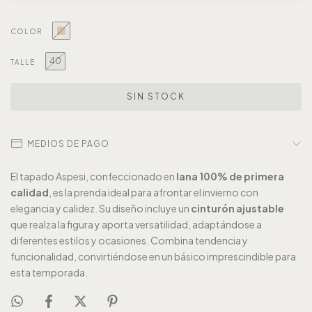
COLOR
40
TALLE
MEDIOS DE PAGO
El tapado Aspesi, confeccionado en
lana 100% de primera
calidad
, es la prenda ideal para afrontar el invierno con
elegancia y calidez. Su diseño incluye un
cinturón ajustable
que realza la figura y aporta versatilidad, adaptándose a
diferentes estilos y ocasiones. Combina tendencia y
funcionalidad, convirtiéndose en un básico imprescindible para
esta temporada.