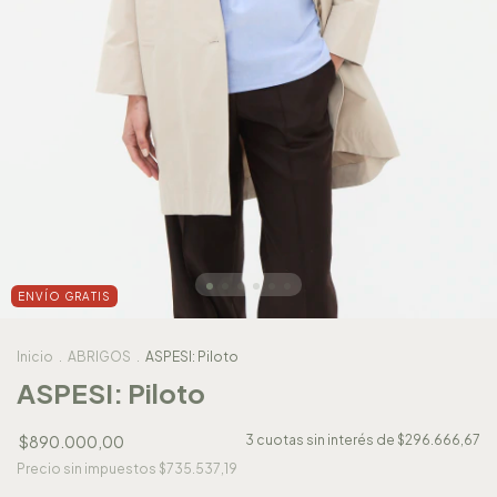
ENVÍO GRATIS
Inicio
.
ABRIGOS
.
ASPESI: Piloto
ASPESI: Piloto
$890.000,00
3
cuotas sin interés de
$296.666,67
Precio sin impuestos
$735.537,19