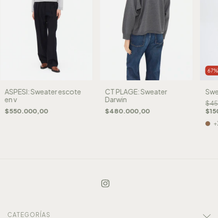
67
ASPESI: Sweater escote
CT PLAGE: Sweater
Swe
en v
Darwin
$45
$550.000,00
$480.000,00
$15
+
CATEGORÍAS