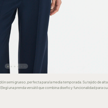
ón semi grueso, perfecta para la media temporada. Su tejido de alta 
. Elegí una prenda versátil que combina diseño y funcionalidad para cu