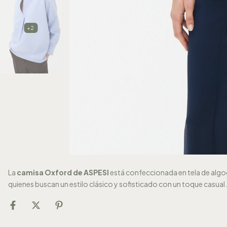
+2
La
camisa Oxford de ASPESI
está confeccionada en tela de algod
quienes buscan un estilo clásico y sofisticado con un toque casual