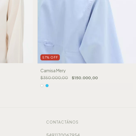
57
%
OFF
Camisa Mery
$350.000,00
$150.000,00
CONTACTÁNOS
5491170067954