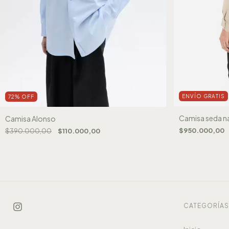
ENVÍO GRATIS
72
%
OFF
Camisa seda na
Camisa Alonso
$950.000,00
$390.000,00
$110.000,00
CATEGORÍA