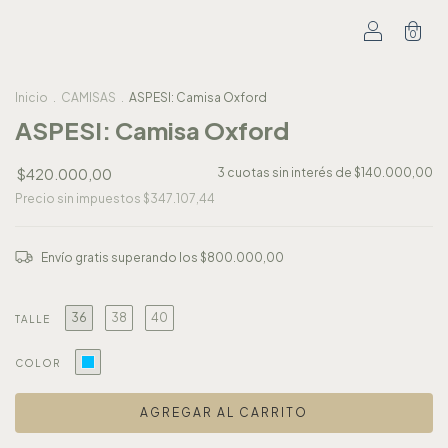
0
Inicio
.
CAMISAS
.
ASPESI: Camisa Oxford
ASPESI: Camisa Oxford
$420.000,00
3
cuotas sin interés de
$140.000,00
Precio sin impuestos
$347.107,44
Envío gratis
superando los
$800.000,00
36
38
40
TALLE
COLOR