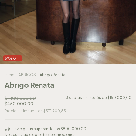
59
%
OFF
Inicio
.
ABRIGOS
.
Abrigo Renata
Abrigo Renata
$1.100.000,00
3
cuotas sin interés de
$150.000,00
$450.000,00
Precio sin impuestos
$371.900,83
Envío gratis
superando los
$800.000,00
No acumulable con otras promociones