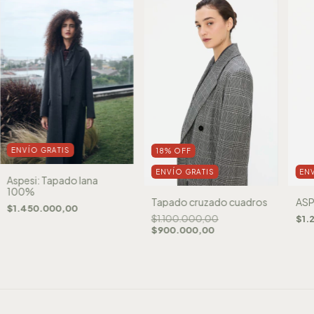
ENVÍO GRATIS
18
%
OFF
ENVÍO GRATIS
EN
Aspesi: Tapado lana
100%
Tapado cruzado cuadros
ASP
$1.450.000,00
$1.100.000,00
$1.
$900.000,00